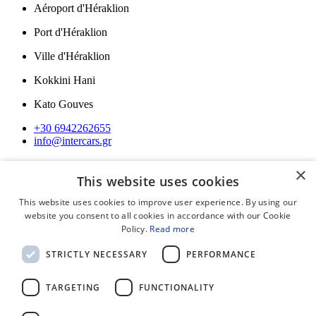
Aéroport d'Héraklion
Port d'Héraklion
Ville d'Héraklion
Kokkini Hani
Kato Gouves
+30 6942262655
info@intercars.gr
Navigation
×
This website uses cookies
Notre flotte
Questions fréquemment posées
This website uses cookies to improve user experience. By using our
Lexique de Location
website you consent to all cookies in accordance with our Cookie
Termes et Conditions Générales
Policy.
Read more
Politique de confidentialité
Contactez nous
STRICTLY NECESSARY
PERFORMANCE
Newsletter
TARGETING
FUNCTIONALITY
REGISTRE