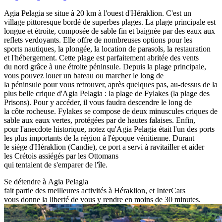
Agia Pelagia se situe à 20 km à l'ouest d'Héraklion. C'est un
village pittoresque bordé de superbes plages. La plage principale est
longue et étroite, composée de sable fin et baignée par des eaux aux
reflets verdoyants. Elle offre de nombreuses options pour les
sports nautiques, la plongée, la location de parasols, la restauration
et l'hébergement. Cette plage est parfaitement abritée des vents
du nord grâce à une étroite péninsule. Depuis la plage principale,
vous pouvez louer un bateau ou marcher le long de
la péninsule pour vous retrouver, après quelques pas, au-dessus de la
plus belle crique d'Agia Pelagia : la plage de Fylakes (la plage des
Prisons). Pour y accéder, il vous faudra descendre le long de
la côte rocheuse. Fylakes se compose de deux minuscules criques de
sable aux eaux vertes, protégées par de hautes falaises. Enfin,
pour l'anecdote historique, notez qu'Agia Pelagia était l'un des ports
les plus importants de la région à l'époque vénitienne. Durant
le siège d'Héraklion (Candie), ce port a servi à ravitailler et aider
les Crétois assiégés par les Ottomans
qui tentaient de s'emparer de l'île.
Se détendre à Agia Pelagia
fait partie des meilleures activités à Héraklion, et InterCars
vous donne la liberté de vous y rendre en moins de 30 minutes.