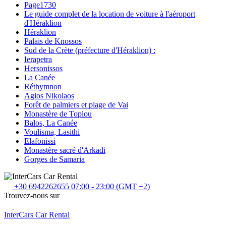
Page1730
Le guide complet de la location de voiture à l'aéroport
d'Héraklion
Héraklion
Palais de Knossos
Sud de la Crète (préfecture d'Héraklion) :
Ierapetra
Hersonissos
La Canée
Réthymnon
Agios Nikolaos
Forêt de palmiers et plage de Vai
Monastère de Toplou
Balos, La Canée
Voulisma, Lasithi
Elafonissi
Monastère sacré d'Arkadi
Gorges de Samaria
+30 6942262655
07:00 - 23:00 (GMT +2)
Trouvez-nous sur
InterCars Car Rental