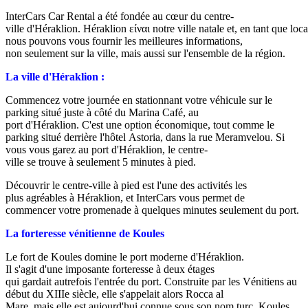
InterCars Car Rental a été fondée au cœur du centre-
ville d'Héraklion. Héraklion είναι notre ville natale et, en tant que loc
nous pouvons vous fournir les meilleures informations,
non seulement sur la ville, mais aussi sur l'ensemble de la région.
La ville d'Héraklion :
Commencez votre journée en stationnant votre véhicule sur le
parking situé juste à côté du Marina Café, au
port d'Héraklion. C'est une option économique, tout comme le
parking situé derrière l'hôtel Astoria, dans la rue Meramvelou. Si
vous vous garez au port d'Héraklion, le centre-
ville se trouve à seulement 5 minutes à pied.
Découvrir le centre-ville à pied est l'une des activités les
plus agréables à Héraklion, et InterCars vous permet de
commencer votre promenade à quelques minutes seulement du port.
La forteresse vénitienne de Koules
Le fort de Koules domine le port moderne d'Héraklion.
Il s'agit d'une imposante forteresse à deux étages
qui gardait autrefois l'entrée du port. Construite par les Vénitiens au
début du XIIIe siècle, elle s'appelait alors Rocca al
Mare, mais elle est aujourd'hui connue sous son nom turc, Koules.