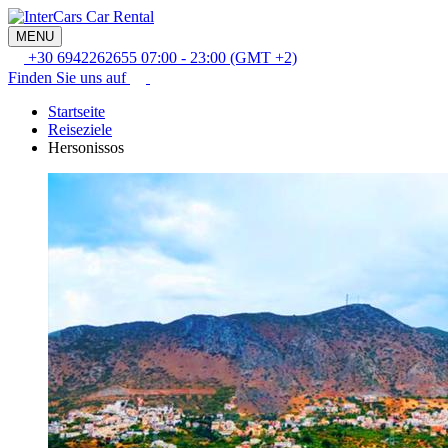
MENU
+30 6942262655
07:00 - 23:00 (GMT +2)
Finden Sie uns auf
Startseite
Reiseziele
Hersonissos