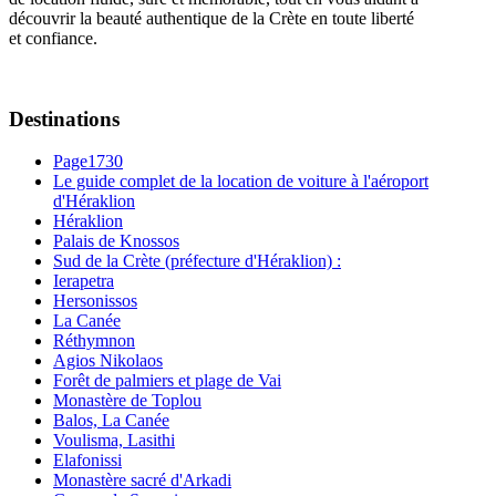
découvrir la beauté authentique de la Crète en toute liberté
et confiance.
Destinations
Page1730
Le guide complet de la location de voiture à l'aéroport
d'Héraklion
Héraklion
Palais de Knossos
Sud de la Crète (préfecture d'Héraklion) :
Ierapetra
Hersonissos
La Canée
Réthymnon
Agios Nikolaos
Forêt de palmiers et plage de Vai
Monastère de Toplou
Balos, La Canée
Voulisma, Lasithi
Elafonissi
Monastère sacré d'Arkadi