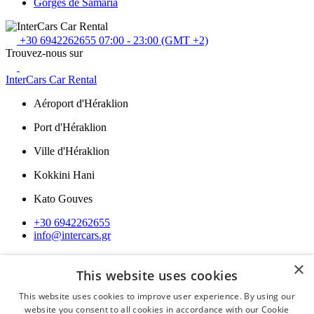
Gorges de Samaria
+30 6942262655
07:00 - 23:00 (GMT +2)
Trouvez-nous sur
InterCars Car Rental
Aéroport d'Héraklion
Port d'Héraklion
Ville d'Héraklion
Kokkini Hani
Kato Gouves
+30 6942262655
info@intercars.gr
Navigation
×
This website uses cookies
Notre flotte
Questions fréquemment posées
This website uses cookies to improve user experience. By using our
Lexique de Location
website you consent to all cookies in accordance with our Cookie